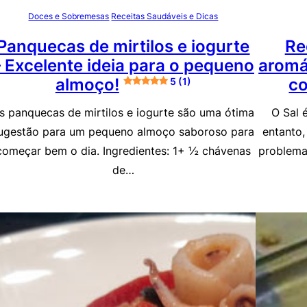
Doces e Sobremesas
Receitas Saudáveis e Dicas
Panquecas de mirtilos e iogurte
Re
– Excelente ideia para o pequeno
aromát
almoço!
co
5 (1)
s panquecas de mirtilos e iogurte são uma ótima
O Sal 
ugestão para um pequeno almoço saboroso para
entanto,
começar bem o dia. Ingredientes: 1+ ½ chávenas
problema
de…