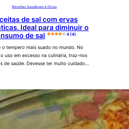
Receitas Saudáveis e Dicas
ceitas de sal com ervas
icas. Ideal para diminuir o
nsumo de sal
4 (4)
é o tempero mais suado no mundo. No
 o uso em excesso na culinária, traz-nos
s de saúde. Devesse ter muito cuidado…