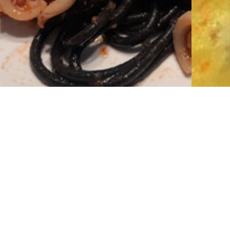
Peixe e Marisco
Receitas Saudáveis e Dicas
Refeições
Receitas Sa
Massa negra com Lulas, Pimento
Co
e Feijão verde
0 (0)
fi
Uma receita nutritiva que serve para variar do
Hoje a
habitual. Ingredientes (3 a 4 pessoas): 100g de
saudáv
Massa Negra (com tinta de choco) 400g de