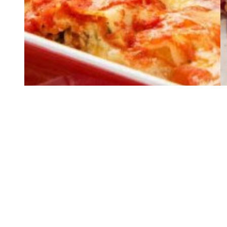
Receitas Saudáveis e Dicas
Massas
Refeições
Esta receita é uma verdadeira
tentação: Lasanha de Tomate
Cherry
5 (3)
A sua família gosta de lasanha? Se sim, tem de
experimentar esta receita de lasanha um pouco