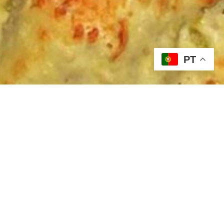
PT
udáveis e Dicas
Carne
Refeições
Refeições Ligeiras ou
Entradas
uve-flor gratinada com
ambre e bacon
4.3 (3)
presentamos aqui um prato saboroso e
el, couve-flor gratinada com fiambre e