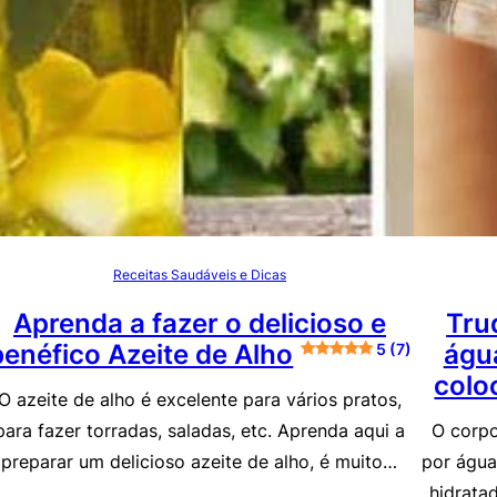
Receitas Saudáveis e Dicas
Aprenda a fazer o delicioso e
Tru
benéfico Azeite de Alho
água
5 (7)
coloc
O azeite de alho é excelente para vários pratos,
para fazer torradas, saladas, etc. Aprenda aqui a
O corpo
preparar um delicioso azeite de alho, é muito…
por água
hidrata