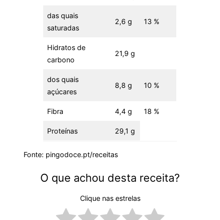
das quais
2,6 g
13 %
saturadas
Hidratos de
21,9 g
carbono
dos quais
8,8 g
10 %
açúcares
Fibra
4,4 g
18 %
Proteínas
29,1 g
Fonte: pingodoce.pt/receitas
O que achou desta receita?
Clique nas estrelas