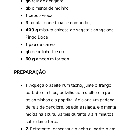
qb
raíz de gengibre
qb
pimenta de moinho
1
cebola-roxa
3
batata-doce (finas e compridas)
400
g
mistura chinesa de vegetais congelada
Pingo Doce
1
pau de canela
qb
cebolinho fresco
50
g
amedoim torrado
PREPARAÇÃO
1.
Aqueça o azeite num tacho, junte o frango
cortado em tiras, polvilhe com o alho em pó,
os cominhos e a paprika. Adicione um pedaço
de raiz de gengibre, pelada e ralada, e pimenta
moída na altura. Salteie durante 3 a 4 minutos
sobre lume forte.
2.
Entretanto, descasque a cebola, corte-a em