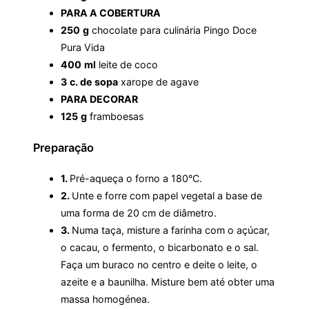
PARA A COBERTURA
250
g
chocolate para culinária Pingo Doce
Pura Vida
400
ml
leite de coco
3
c. de sopa
xarope de agave
PARA DECORAR
125
g
framboesas
Preparação
1.
Pré-aqueça o forno a 180°C.
2.
Unte e forre com papel vegetal a base de
uma forma de 20 cm de diâmetro.
3.
Numa taça, misture a farinha com o açúcar,
o cacau, o fermento, o bicarbonato e o sal.
Faça um buraco no centro e deite o leite, o
azeite e a baunilha. Misture bem até obter uma
massa homogénea.