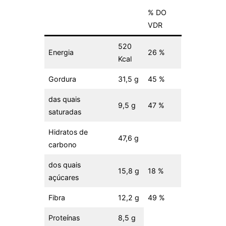
% DO
VDR
520
Energia
26 %
Kcal
Gordura
31,5 g
45 %
das quais
9,5 g
47 %
saturadas
Hidratos de
47,6 g
carbono
dos quais
15,8 g
18 %
açúcares
Fibra
12,2 g
49 %
Proteínas
8,5 g