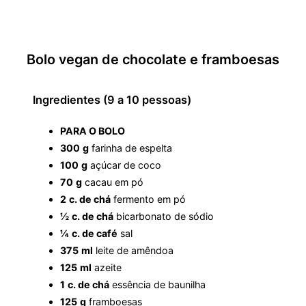
Bolo vegan de chocolate e framboesas
Ingredientes (9 a 10 pessoas)
PARA O BOLO
300
g
farinha de espelta
100
g
açúcar de coco
70
g
cacau em pó
2
c. de chá
fermento em pó
½
c. de chá
bicarbonato de sódio
¼
c. de café
sal
375
ml
leite de amêndoa
125
ml
azeite
1
c. de chá
essência de baunilha
125
g
framboesas